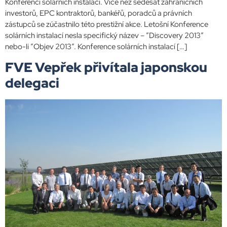
Konferenci solárních instalací. Více než šedesát zahraničních
investorů, EPC kontraktorů, bankéřů, poradců a právních
zástupců se zúčastnilo této prestižní akce. Letošní Konference
solárních instalací nesla specifický název – ”Discovery 2013”
nebo-li ”Objev 2013”. Konference solárních instalací […]
FVE Vepřek přivítala japonskou
delegaci