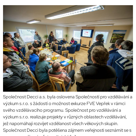
Společnost Decci a.s. byla oslovena Společností pro vzdělávání a
výzkum s.r.o. s žádostí o možnost exkurze FVE Vepřek v rámci
svého vzdělávacího programu. Společnost pro vzdělávání a
výzkum s.r.o. realizuje projekty v různých oblastech vzdělávání,
jež napomáhají rozvíjet vzdělanost všech věkových skupin.
Společnost Decci byla potěšena zájmem veřejnosti seznámit se s