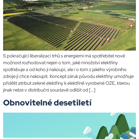
S pokračující liberalizací trhů s energiemi má spotřebitel nově
možnost rozhodovat nejen o tom, jaké množství elektřiny
spotřebuje a od koho ji nakoupí, ale i o tom z jakého výrobního
zdroje ji chce nakoupit. Koncept záruk původu elektřiny umožňuje
přidělit atribut zelené elektřiny k elektřině vyrobené OZE, kterou
jinak nelze v distribuční soustavě odlišit od […]
Obnovitelné desetiletí