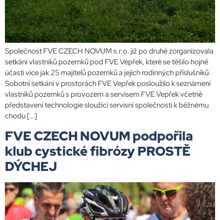
Společnost FVE CZECH NOVUM s.r.o. již po druhé zorganizovala
setkání vlastníků pozemků pod FVE Vepřek, které se těšilo hojné
účasti více jak 25 majitelů pozemků a jejich rodinných příslušníků.
Sobotní setkání v prostorách FVE Vepřek posloužilo k seznámení
vlastníků pozemků s provozem a servisem FVE Vepřek včetně
představení technologie sloužící servisní společnosti k běžnému
chodu […]
FVE CZECH NOVUM podpořila
klub cystické fibrózy PROSTĚ
DÝCHEJ