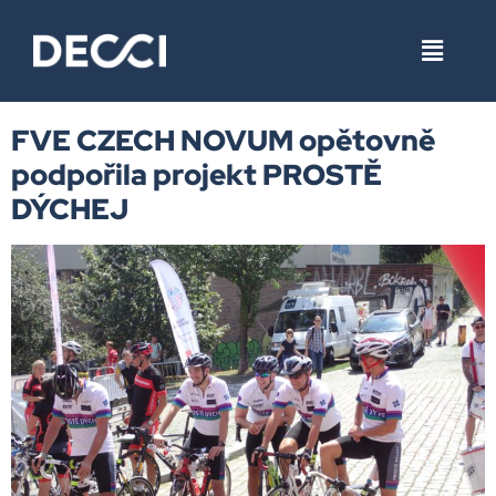
Štítek:
fotovoltaická
elektrárna
FVE CZECH NOVUM opětovně
podpořila projekt PROSTĚ
DÝCHEJ