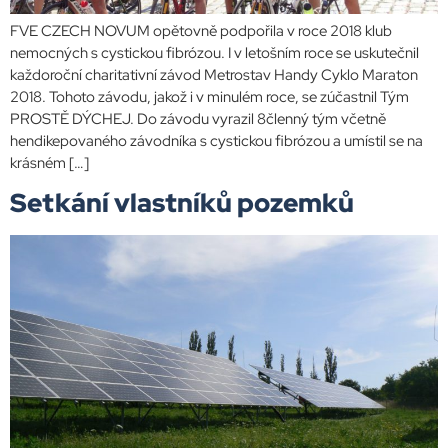
FVE CZECH NOVUM opětovně podpořila v roce 2018 klub
nemocných s cystickou fibrózou. I v letošním roce se uskutečnil
každoroční charitativní závod Metrostav Handy Cyklo Maraton
2018. Tohoto závodu, jakož i v minulém roce, se zúčastnil Tým
PROSTĚ DÝCHEJ. Do závodu vyrazil 8členný tým včetně
hendikepovaného závodníka s cystickou fibrózou a umístil se na
krásném […]
Setkání vlastníků pozemků