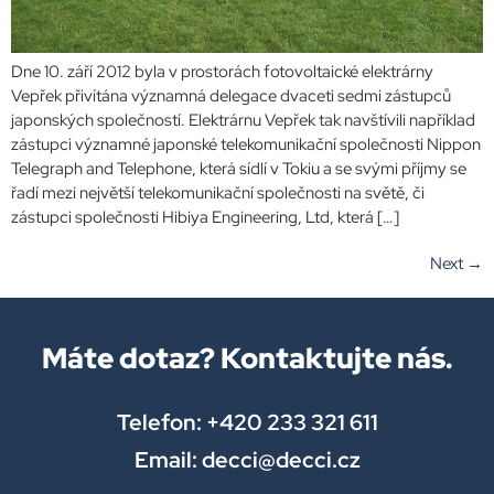
Dne 10. září 2012 byla v prostorách fotovoltaické elektrárny
Vepřek přivítána významná delegace dvaceti sedmi zástupců
japonských společností. Elektrárnu Vepřek tak navštívili například
zástupci významné japonské telekomunikační společnosti Nippon
Telegraph and Telephone, která sídlí v Tokiu a se svými příjmy se
řadí mezi největší telekomunikační společnosti na světě, či
zástupci společnosti Hibiya Engineering, Ltd, která […]
Next
→
Máte dotaz? Kontaktujte nás.
Telefon: +420 233 321 611
Email: decci@decci.cz