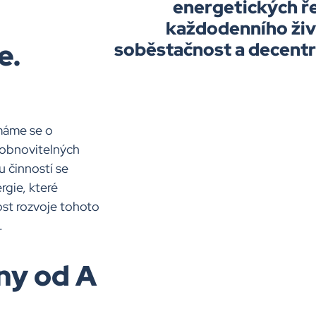
energetických řeš
každodenního živ
e.
soběstačnost a decentra
ímáme se o
z obnovitelných
u činností se
rgie, které
ost rozvoje tohoto
.
ny od A