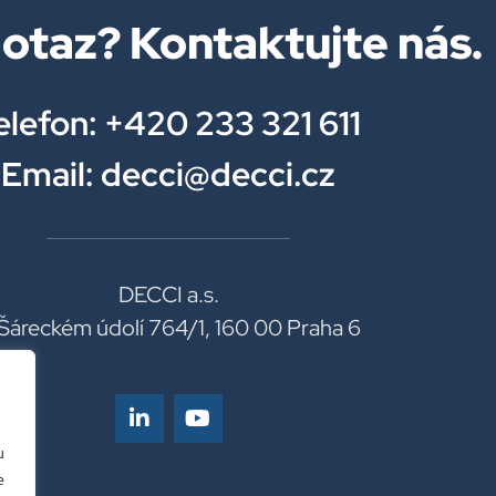
otaz? Kontaktujte nás.
elefon: +420 233 321 611
Email: decci@decci.cz
DECCI a.s.
Šáreckém údolí 764/1, 160 00 Praha 6
u
e