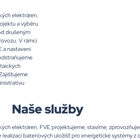
kých elektráren.
rojektu a výběru
od zkušeným
ovozu. V rámci
 a nastavení
 odstraňujeme
taických
Zajišťujeme
nistrativu
Naše služby
kých elektráren. FVE projektujeme, stavíme, zprovozňuj
realizací bateriových uložišť pro energetické systémy z 