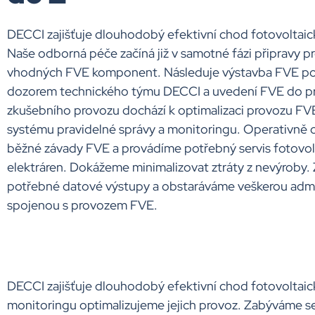
DECCI zajišťuje dlouhodobý efektivní chod fotovoltaic
Naše odborná péče začíná již v samotné fázi připravy p
vhodných FVE komponent. Následuje výstavba FVE p
dozorem technického týmu DECCI a uvedení FVE do pr
zkušebního provozu dochází k optimalizaci provozu FVE
systému pravidelné správy a monitoringu. Operativně
běžné závady FVE a provádíme potřebný servis fotovol
elektráren. Dokážeme minimalizovat ztráty z nevýroby. 
potřebné datové výstupy a obstaráváme veškerou admi
spojenou s provozem FVE.
DECCI zajišťuje dlouhodobý efektivní chod fotovoltaic
monitoringu optimalizujeme jejich provoz. Zabýváme se 