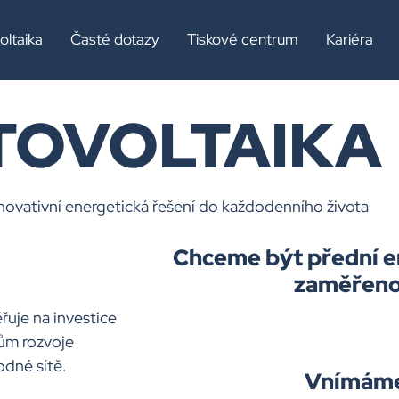
ika
oltaika
Časté dotazy
Tiskové centrum
Kariéra
TOVOLTAIKA
novativní energetická řešení do každodenního života
Chceme být přední e
zaměřenou
uje na investice
kům rozvoje
odné sítě.
Vnímáme 