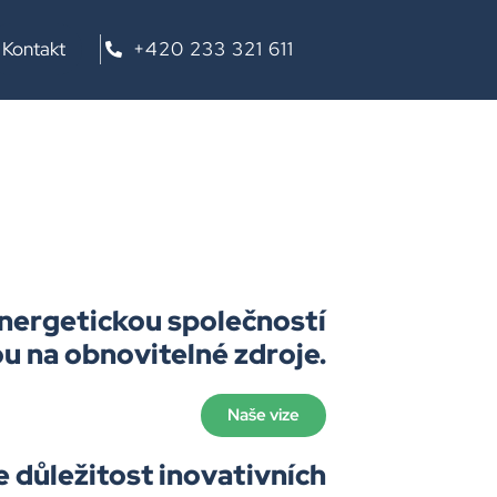
Kontakt
+420 233 321 611
nergetickou společností
 na obnovitelné zdroje.
Naše vize
důležitost inovativních