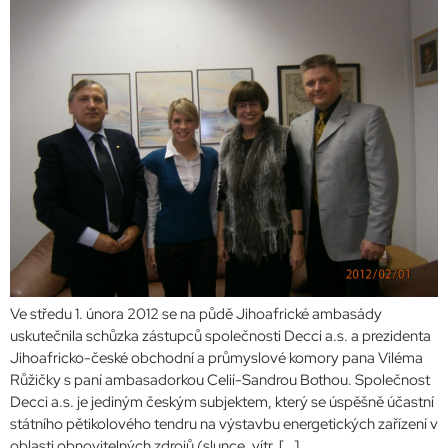
Ve středu 1. února 2012 se na půdě Jihoafrické ambasády
uskutečnila schůzka zástupců společnosti Decci a.s. a prezidenta
Jihoafricko-české obchodní a průmyslové komory pana Viléma
Růžičky s paní ambasadorkou Celií-Sandrou Bothou. Společnost
Decci a.s. je jediným českým subjektem, který se úspěšně účastní
státního pětikolového tendru na výstavbu energetických zařízení v
oblasti obnovitelných zdrojů (slunce, vítr, […]