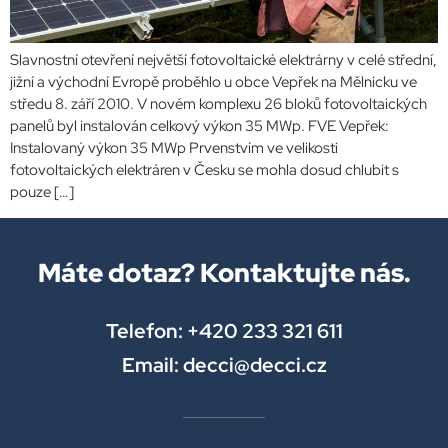
Slavnostní otevření největší fotovoltaické elektrárny v celé střední,
jižní a východní Evropě proběhlo u obce Vepřek na Mělnicku ve
středu 8. září 2010. V novém komplexu 26 bloků fotovoltaických
panelů byl instalován celkový výkon 35 MWp. FVE Vepřek:
Instalovaný výkon 35 MWp Prvenstvím ve velikosti
fotovoltaických elektráren v Česku se mohla dosud chlubit s
pouze […]
Máte dotaz? Kontaktujte nás.
Telefon: +420 233 321 611
Email: decci@decci.cz