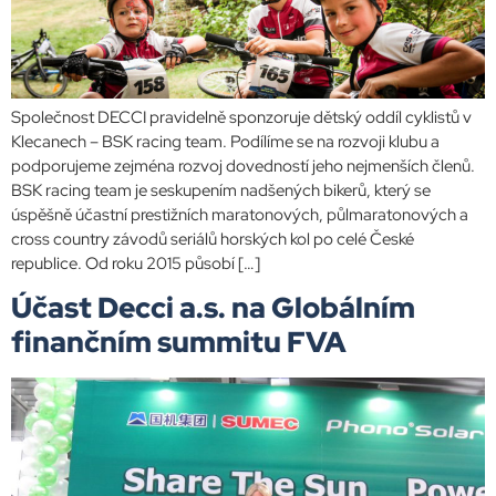
Společnost DECCI pravidelně sponzoruje dětský oddíl cyklistů v
Klecanech – BSK racing team. Podílíme se na rozvoji klubu a
podporujeme zejména rozvoj dovedností jeho nejmenších členů.
BSK racing team je seskupením nadšených bikerů, který se
úspěšně účastní prestižních maratonových, půlmaratonových a
cross country závodů seriálů horských kol po celé České
republice. Od roku 2015 působí […]
Účast Decci a.s. na Globálním
finančním summitu FVA