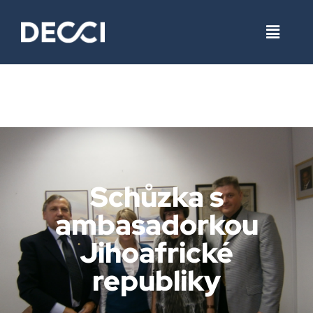
Schůzka s
ambasadorkou
Jihoafrické
republiky