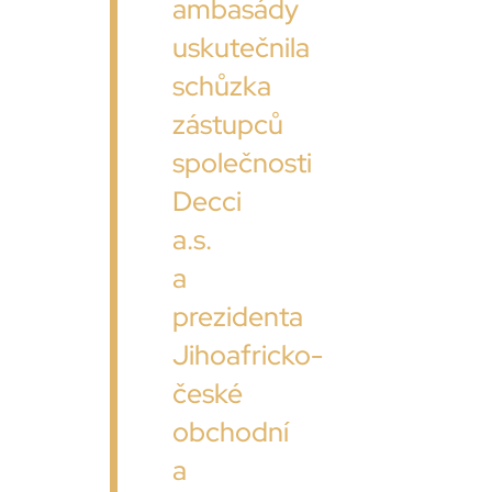
ambasády
uskutečnila
schůzka
zástupců
společnosti
Decci
a.s.
a
prezidenta
Jihoafricko-
české
obchodní
a