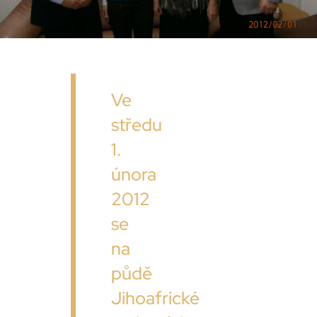
Ve
středu
1.
února
2012
se
na
půdě
Jihoafrické