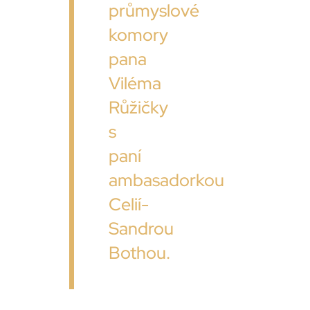
průmyslové
komory
pana
Viléma
Růžičky
s
paní
ambasadorkou
Celií-
Sandrou
Bothou.