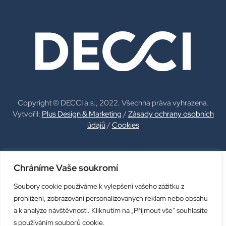
Copyright © DECCI a.s., 2022. Všechna práva vyhrazena.
Vytvořil:
Plus Design & Marketing
/
Zásady ochrany osobních
údajů
/
Cookies
Chráníme Vaše soukromí
Soubory cookie používáme k vylepšení vašeho zážitku z
prohlížení, zobrazování personalizovaných reklam nebo obsahu
a k analýze návštěvnosti. Kliknutím na „Přijmout vše“ souhlasíte
s používáním souborů cookie.