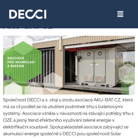
Štítek:
Solar Global
AKU-BAT CZ
Společnost DECCI a.s. stojí u zrodu asociace AKU-BAT CZ, která
má za cíl podílet se na utváření podmínek trhu s bateriovými
systémy. Asociace vznikla v návaznosti na stávající potřeby trhu s
OZE a jasný trend efektivního využívání zelené energie v
elektrifikační soustavě. Spoluzakladateli asociace zabývající se
akumulací energie společně s DECCI jsou společnosti Solar