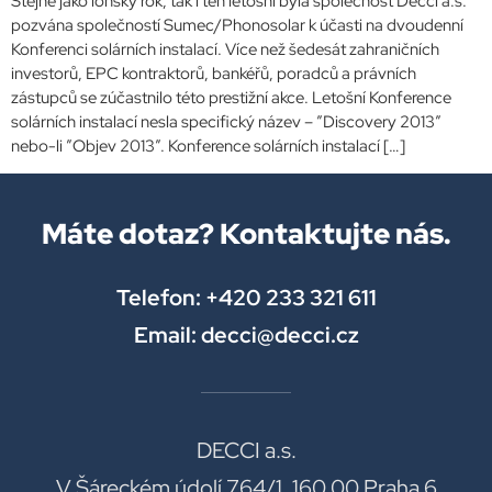
Stejně jako loňský rok, tak i ten letošní byla společnost Decci a.s.
pozvána společností Sumec/Phonosolar k účasti na dvoudenní
Konferenci solárních instalací. Více než šedesát zahraničních
investorů, EPC kontraktorů, bankéřů, poradců a právních
zástupců se zúčastnilo této prestižní akce. Letošní Konference
solárních instalací nesla specifický název – ”Discovery 2013”
nebo-li ”Objev 2013”. Konference solárních instalací […]
Máte dotaz? Kontaktujte nás.
Telefon: +420 233 321 611
Email: decci@decci.cz
DECCI a.s.
V Šáreckém údolí 764/1, 160 00 Praha 6