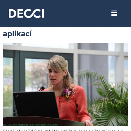
Štítek:
Objev 2013
Decci na Konferenci solárních
aplikací