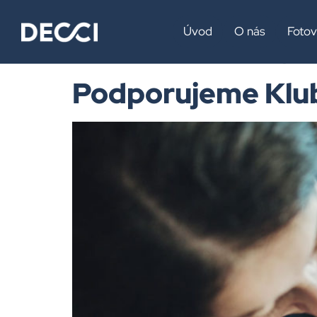
Štítek:
Cys
Úvod
O nás
Fotov
Podporujeme Klub