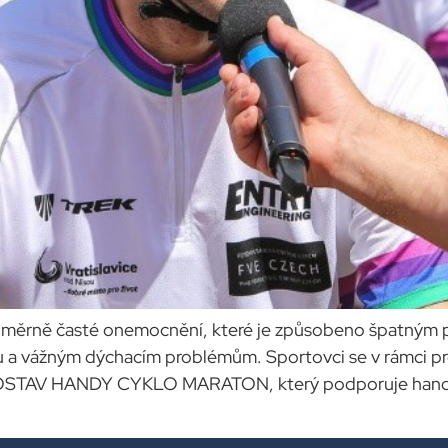
l poměrně časté onemocnění, které je způsobeno špatným
nu a vážným dýchacím problémům. Sportovci se v rámci 
OSTAV HANDY CYKLO MARATON, který podporuje handica