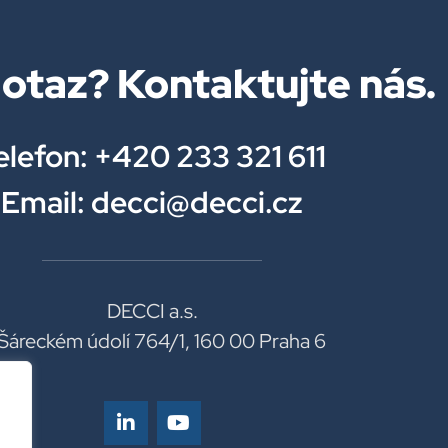
otaz? Kontaktujte nás.
elefon: +420 233 321 611
Email: decci@decci.cz
DECCI a.s.
Šáreckém údolí 764/1, 160 00 Praha 6