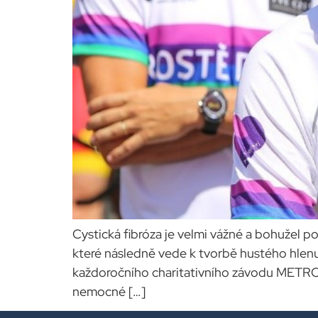
Cystická fibróza je velmi vážné a bohuže
které následně vede k tvorbě hustého hle
každoročního charitativního závodu METR
nemocné […]