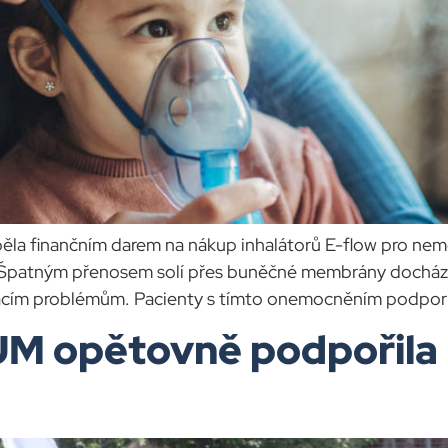
a finančním darem na nákup inhalátorů E-flow pro nemoc
Špatným přenosem solí přes buněčné membrány dochází 
acím problémům. Pacienty s tímto onemocněním podpo
 opětovně podpořila 