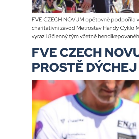
FVE CZECH NOVUM opětovně podpořila v roce
charitativní závod Metrostav Handy Cyklo 
vyrazil 8členný tým včetně hendikepovaného
FVE CZECH NOVUM 
PROSTĚ DÝCHEJ