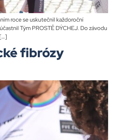
ím roce se uskutečnil každoroční
se zúčastnil Tým PROSTĚ DÝCHEJ. Do závodu
[…]
ké fibrózy