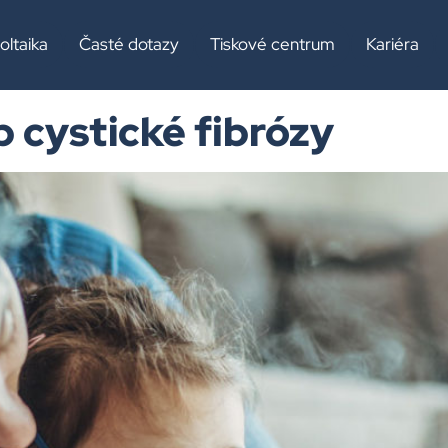
tická fibróz
oltaika
Časté dotazy
Tiskové centrum
Kariéra
 cystické fibrózy