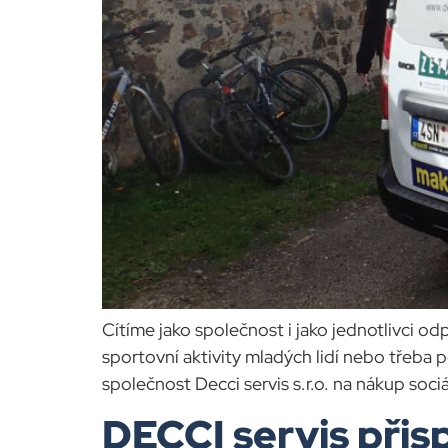
Cítíme jako společnost i jako jednotlivci o
sportovní aktivity mladých lidí nebo třeba p
společnost Decci servis s.r.o. na nákup soc
DECCI servis přis