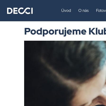
Rubrika:
Z
Úvod
O nás
Fotov
Podporujeme Klub