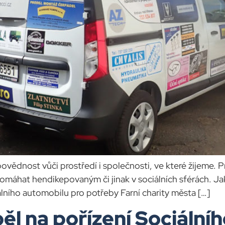
dpovědnost vůči prostředí i společnosti, ve které žijeme.
omáhat hendikepovaným či jinak v sociálních sférách. Jako
iálního automobilu pro potřeby Farní charity města […]
pěl na pořízení Sociální