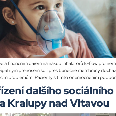
a finančním darem na nákup inhalátorů E-flow pro nemoc
Špatným přenosem solí přes buněčné membrány dochází 
acím problémům. Pacienty s tímto onemocněním podpo
ízení dalšího sociálníh
ta Kralupy nad Vltavou