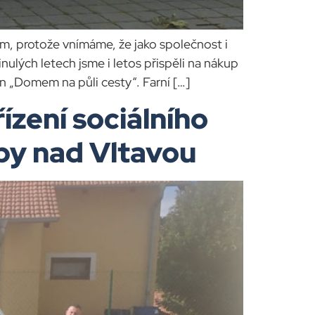
 protože vnímáme, že jako společnost i
ulých letech jsme i letos přispěli na nákup
n „Domem na půli cesty“. Farní […]
zení sociálního
upy nad Vltavou