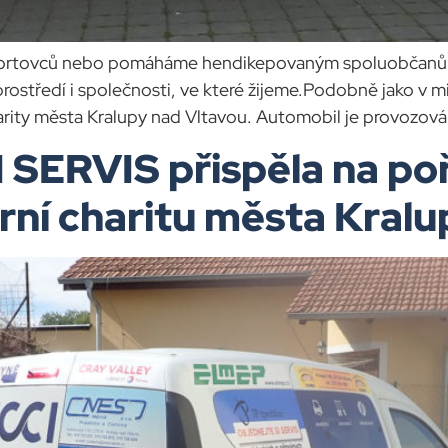
sportovců nebo pomáháme hendikepovaným spoluobčanům,
ostředí i společnosti, ve které žijeme.Podobně jako v min
arity města Kralupy nad Vltavou. Automobil je provozová
SERVIS přispěla na poří
rní charitu města Kral