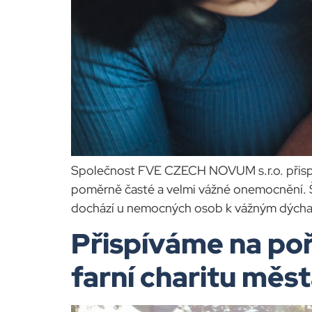
Společnost FVE CZECH NOVUM s.r.o. přispěl
poměrně časté a velmi vážné onemocnění. 
dochází u nemocných osob k vážným dých
Přispíváme na poř
farní charitu měs