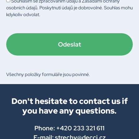
Souhlasím se zpracováním údajů a
Zásadami ochrany
osobních údajů
. Poskytnutí údajů je dobrovolné. Souhlas mohu
kdykoliv odvolat.
Odeslat
Všechny položky formuláře jsou povinné.
Don't hesitate to contact us if
you have any questions.
Phone: +420 233 321 611
E-mail: strechy@decci.cz