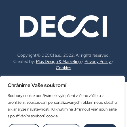
Copyright © DECCI a.s., 2022. All rights reserved.
Created by:
Plus Design & Marketing
/
Privacy Policy
/
Cookies
Chráníme Vaše soukromí
Soubory cookie používáme k vylepšení vašeho zážitku z
prohlížení, zobrazování personalizovaných reklam nebo obsahu
a k analýze návštěvnosti. Kliknutím na „Přijmout vše“ souhlasíte
s používáním souborů cookie.