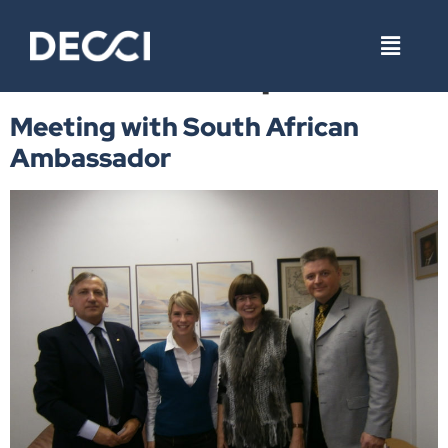
Tag:
státní tendr v
Jihoafrické republice
Meeting with South African
Ambassador