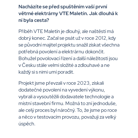
Nacházíte se před spuštěním vaší první
větrné elektrárny VTE Maletín. Jak dlouhá k
ní byla cesta?
Příběh VTE Maletín je dlouhý, ale naštěstí má
dobrý konec. Začal se psát už v roce 2012, kdy
se původní majitel projektu snažil získat všechna
potřebná povolení a elektrárnu dokončit.
Bohužel povolovací řízení a další náležitosti jsou
v Česku stále velmi složité a zdlouhavé a ne
každý si s nimi umí poradit.
Projekt jsme převzali v roce 2023, získali
dodatečné povolení na vyvedení výkonu,
vybrali a vysoutěžili dodavatele technologie a
místní stavební firmu. Možná to zní jednoduše,
ale celý proces byl náročný. To, že jsme po roce
a něco v testovacím provozu, považuji za velký
úspěch.