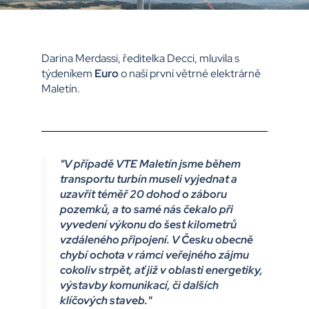
Darina Merdassi, ředitelka Decci, mluvila s
týdeníkem
Euro
o naší první větrné elektrárně
Maletín.
"V případě VTE Maletín jsme během
transportu turbín museli vyjednat a
uzavřít téměř 20 dohod o záboru
pozemků, a to samé nás čekalo při
vyvedení výkonu do šest kilometrů
vzdáleného připojení. V Česku obecně
chybí ochota v rámci veřejného zájmu
cokoliv strpět, ať již v oblasti energetiky,
výstavby komunikací, či dalších
klíčových staveb."