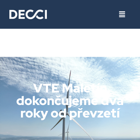
VTE Maletín
dokončujeme dva
roky od převzetí