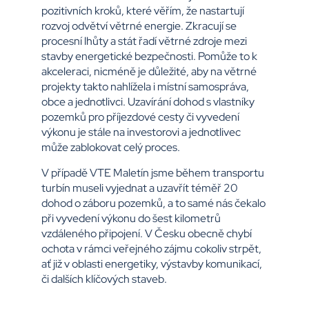
pozitivních kroků, které věřím, že nastartují
rozvoj odvětví větrné energie. Zkracují se
procesní lhůty a stát řadí větrné zdroje mezi
stavby energetické bezpečnosti. Pomůže to k
akceleraci, nicméně je důležité, aby na větrné
projekty takto nahlížela i místní samospráva,
obce a jednotlivci. Uzavírání dohod s vlastníky
pozemků pro příjezdové cesty či vyvedení
výkonu je stále na investorovi a jednotlivec
může zablokovat celý proces.
V případě VTE Maletín jsme během transportu
turbín museli vyjednat a uzavřít téměř 20
dohod o záboru pozemků, a to samé nás čekalo
při vyvedení výkonu do šest kilometrů
vzdáleného připojení. V Česku obecně chybí
ochota v rámci veřejného zájmu cokoliv strpět,
ať již v oblasti energetiky, výstavby komunikací,
či dalších klíčových staveb.