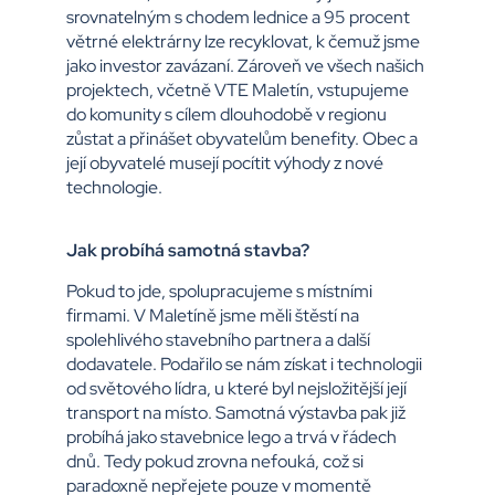
srovnatelným s chodem lednice a 95 procent
větrné elektrárny lze recyklovat, k čemuž jsme
jako investor zavázaní. Zároveň ve všech našich
projektech, včetně VTE Maletín, vstupujeme
do komunity s cílem dlouhodobě v regionu
zůstat a přinášet obyvatelům benefity. Obec a
její obyvatelé musejí pocítit výhody z nové
technologie.
Jak probíhá samotná stavba?
Pokud to jde, spolupracujeme s místními
firmami. V Maletíně jsme měli štěstí na
spolehlivého stavebního partnera a další
dodavatele. Podařilo se nám získat i technologii
od světového lídra, u které byl nejsložitější její
transport na místo. Samotná výstavba pak již
probíhá jako stavebnice lego a trvá v řádech
dnů. Tedy pokud zrovna nefouká, což si
paradoxně nepřejete pouze v momentě